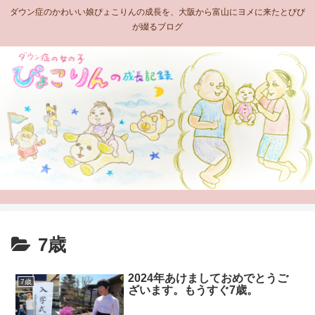
ダウン症のかわいい娘ぴょこりんの成長を、大阪から富山にヨメに来たとびび
が綴るブログ
7歳
2024年あけましておめでとうご
7歳
ざいます。もうすぐ7歳。