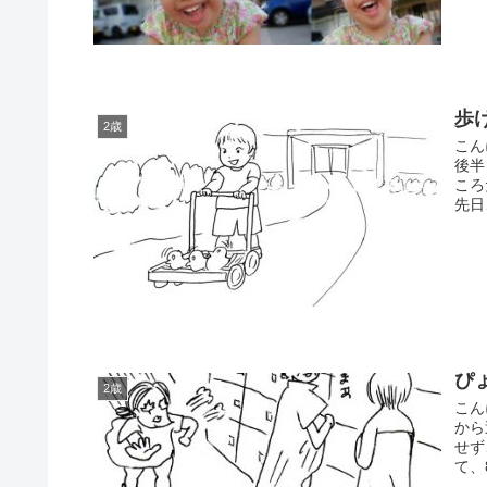
歩
2歳
こん
後半
ころ
先日
ぴ
2歳
こん
から
せず
て、