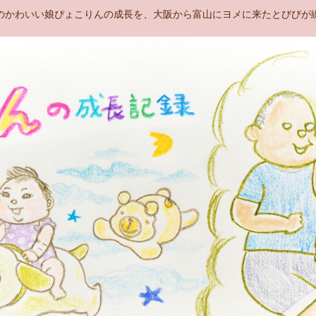
のかわいい娘ぴょこりんの成長を、大阪から富山にヨメに来たとびびが