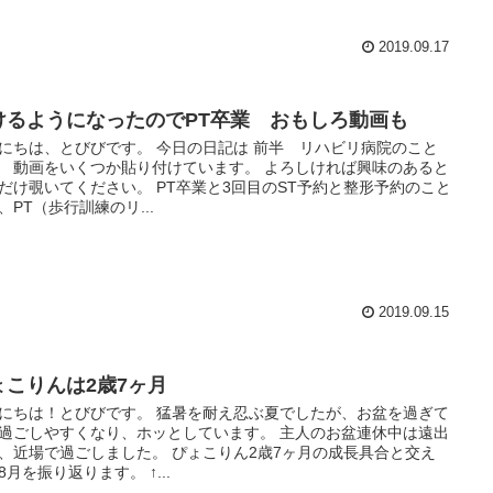
2019.09.17
けるようになったのでPT卒業 おもしろ動画も
にちは、とびびです。 今日の日記は 前半 リハビリ病院のこと
 動画をいくつか貼り付けています。 よろしければ興味のあると
だけ覗いてください。 PT卒業と3回目のST予約と整形予約のこと
、PT（歩行訓練のリ...
2019.09.15
ょこりんは2歳7ヶ月
にちは！とびびです。 猛暑を耐え忍ぶ夏でしたが、お盆を過ぎて
過ごしやすくなり、ホッとしています。 主人のお盆連休中は遠出
、近場で過ごしました。 ぴょこりん2歳7ヶ月の成長具合と交え
8月を振り返ります。 ↑...