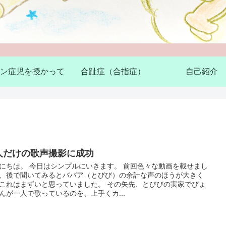
ン症児を授かって
合趾症（合指症）
自己紹介
人だけの歌声撮影に成功
にちは。 今日はシンプルにいきます。 前回色々な動画を載せまし
、後で聞いてみるとババア（とびび）の余計な声のほうが大きく
これはまずいと思っていました。 その矢先、とびびの実家でぴょ
んが一人で歌っているのを、上手くカ...