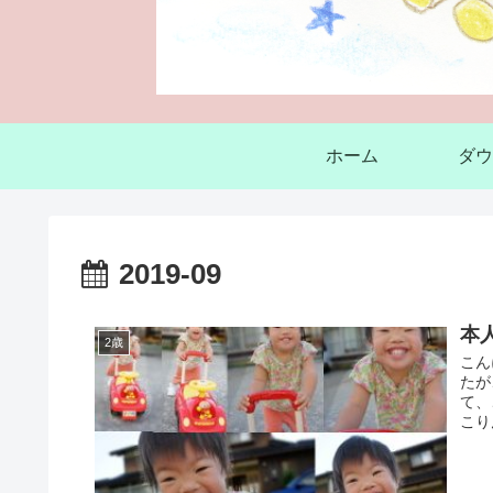
ホーム
ダウ
2019-09
本
2歳
こん
たが
て、
こり