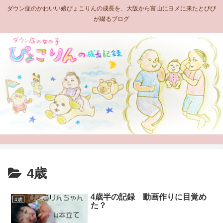
ダウン症のかわいい娘ぴょこりんの成長を、大阪から富山にヨメに来たとびび
が綴るブログ
4歳
4歳半の記録 動画作りに目覚め
4歳
た？