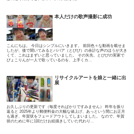
本人だけの歌声撮影に成功
2歳
こんにちは。 今日はシンプルにいきます。 前回色々な動画を載せま
したが、後で聞いてみるとババア（とびび）の余計な声のほうが大き
くて、これはまずいと思っていました。 その矢先、とびびの実家で
ぴょこりんが一人で歌っているのを、上手くカ...
リサイクルアートを娘と一緒に出
8歳
展
お久しぶりの更新です（毎度そればかりですみません） 昨年を振り
返ると 2025年より郵便料金の大幅な値上げ、あっという間にお正月
も過ぎ、年賀状をフェードアウトしてしまいました。 なので、年賀
状のために年に1回だけお絵描きしていた代わり...