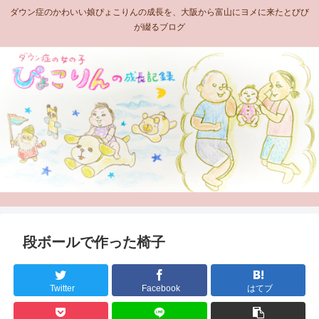
ダウン症のかわいい娘ぴょこりんの成長を、大阪から富山にヨメに来たとびび
が綴るブログ
段ボールで作った椅子
Twitter
Facebook
はてブ