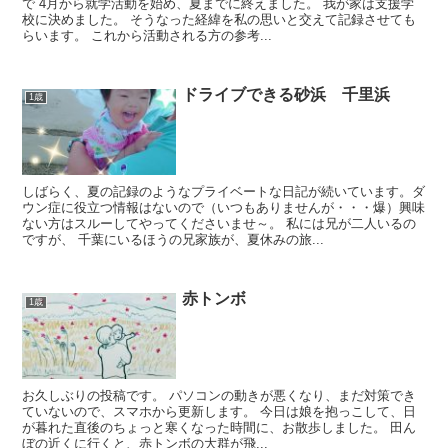
で 4月から就学活動を始め、夏までに終えました。 我が家は支援学
校に決めました。 そうなった経緯を私の思いと交えて記録させても
らいます。 これから活動される方の参考...
ドライブできる砂浜 千里浜
1歳
しばらく、夏の記録のようなプライベートな日記が続いています。ダ
ウン症に役立つ情報はないので（いつもありませんが・・・爆）興味
ない方はスルーしてやってくださいませ～。 私には兄が二人いるの
ですが、 千葉にいるほうの兄家族が、夏休みの旅...
赤トンボ
1歳
お久しぶりの投稿です。 パソコンの動きが悪くなり、まだ対策でき
ていないので、スマホから更新します。 今日は娘を抱っこして、日
が暮れた直後のちょっと寒くなった時間に、お散歩しました。 田ん
ぼの近くに行くと、赤トンボの大群が飛...