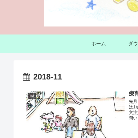
ホーム
ダウ
2018-11
療
1歳
先月
は1
文注
問い