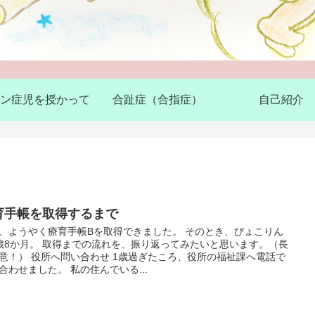
ン症児を授かって
合趾症（合指症）
自己紹介
育手帳を取得するまで
、ようやく療育手帳Bを取得できました。 そのとき、ぴょこりん
歳8か月。 取得までの流れを、振り返ってみたいと思います。（長
意！） 役所へ問い合わせ 1歳過ぎたころ、役所の福祉課へ電話で
合わせました。 私の住んでいる...