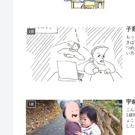
子
1歳
もっ
きぱ
つめ
い方
宇
1歳
こん
1歳
ょこ
した。