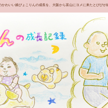
のかわいい娘ぴょこりんの成長を、大阪から富山にヨメに来たとびびが