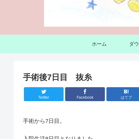
ホーム
ダウ
手術後7日目 抜糸
Twitter
Facebook
はてブ
手術から7日目。
入院生活8日目となりました。