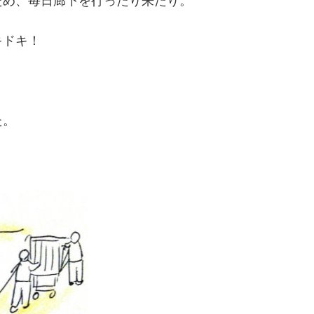
ため、毎日廊下を行ったり来たり。
キドキ！
た。