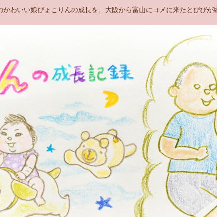
のかわいい娘ぴょこりんの成長を、大阪から富山にヨメに来たとびびが