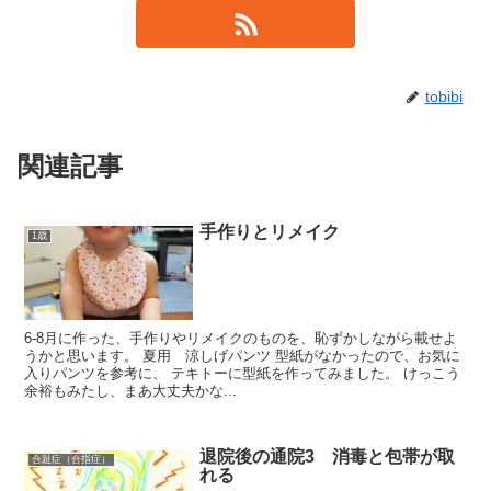
tobibi
関連記事
手作りとリメイク
1歳
6-8月に作った、手作りやリメイクのものを、恥ずかしながら載せよ
うかと思います。 夏用 涼しげパンツ 型紙がなかったので、お気に
入りパンツを参考に、 テキトーに型紙を作ってみました。 けっこう
余裕もみたし、まあ大丈夫かな...
退院後の通院3 消毒と包帯が取
合趾症（合指症）
れる