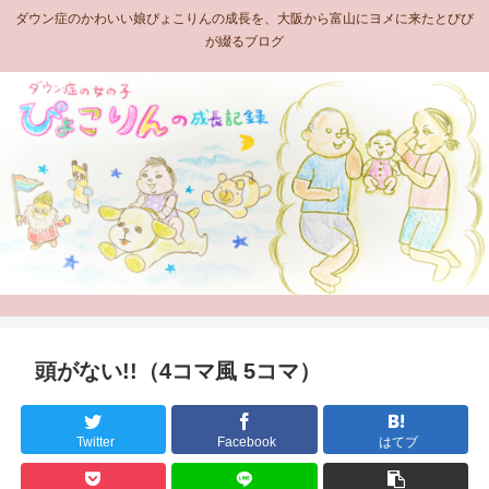
ダウン症のかわいい娘ぴょこりんの成長を、大阪から富山にヨメに来たとびび
が綴るブログ
頭がない!!（4コマ風 5コマ）
Twitter
Facebook
はてブ