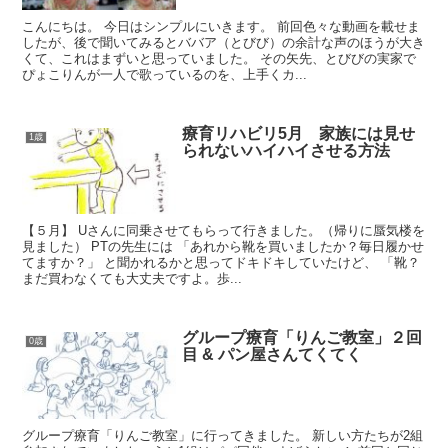
こんにちは。 今日はシンプルにいきます。 前回色々な動画を載せま
したが、後で聞いてみるとババア（とびび）の余計な声のほうが大き
くて、これはまずいと思っていました。 その矢先、とびびの実家で
ぴょこりんが一人で歌っているのを、上手くカ...
療育リハビリ5月 家族には見せ
1歳
られないハイハイさせる方法
【５月】 Uさんに同乗させてもらって行きました。（帰りに蜃気楼を
見ました） PTの先生には 「あれから靴を買いましたか？毎日履かせ
てますか？」 と聞かれるかと思ってドキドキしていたけど、 「靴？
まだ買わなくても大丈夫ですよ。歩...
グループ療育「りんご教室」２回
0歳
目 & パン屋さんてくてく
グループ療育「りんご教室」に行ってきました。 新しい方たちが2組