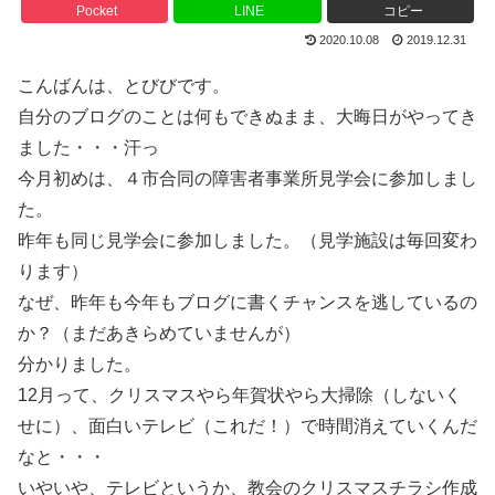
Pocket
LINE
コピー
2020.10.08
2019.12.31
こんばんは、とびびです。
自分のブログのことは何もできぬまま、大晦日がやってき
ました・・・汗っ
今月初めは、４市合同の障害者事業所見学会に参加しまし
た。
昨年も同じ見学会に参加しました。（見学施設は毎回変わ
ります）
なぜ、昨年も今年もブログに書くチャンスを逃しているの
か？（まだあきらめていませんが）
分かりました。
12月って、クリスマスやら年賀状やら大掃除（しないく
せに）、面白いテレビ（これだ！）で時間消えていくんだ
なと・・・
いやいや、テレビというか、教会のクリスマスチラシ作成