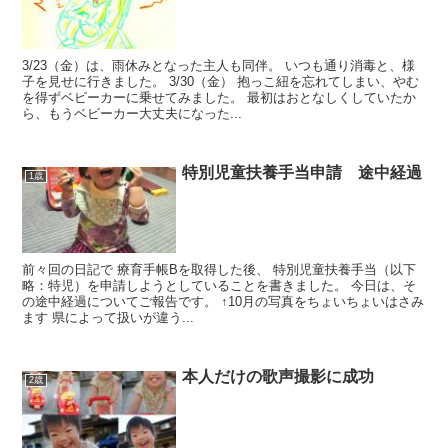
3/23（金）は、雨休みとなった主人も同伴。 いつも通り消毒と、様
子を見せに行きました。 3/30（金） 抱っこ紐を忘れてしまい、やむ
を得ずベビーカーに乗せてみました。 最初はおとなしくしていたか
ら、もうベビーカー大丈夫になった...
特別児童扶養手当申請 途中経過
1歳
前々回の日記で 療育手帳Bを取得した後、 特別児童扶養手当（以下
略：特児）を申請しようとしていることを書きました。 今日は、そ
の途中経過についてご報告です。 ↑10月の写真をちょいちょいはさみ
ます 県によって扱いが違う...
本人だけの歌声撮影に成功
2歳