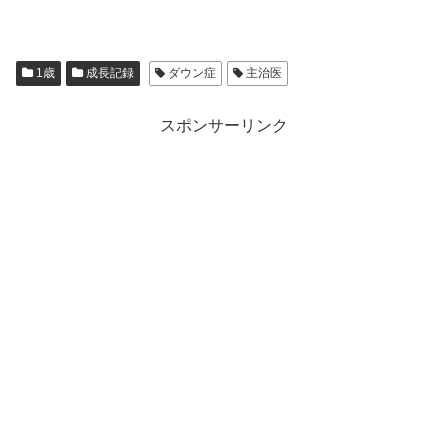
1歳
成長記録
ダウン症
主治医
スポンサーリンク