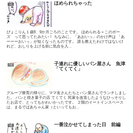
ほめられちゃった
1歳
ぴょこりん１歳8、9か月ごろのことです。 ほめられる＝このポー
ズ って思ってたみたい！ ちなみに、「あおいっ」のかけ声は 「あ
ーーーおいっ」が短くなったものです。 誰も教えたわけではないけ
れど、おしりを上げる前に気合を入...
子連れに優しいパン屋さん 魚津
0歳
「てくてく」
グループ療育の帰りに、ママ友さんたちとパン屋さんでランチしまし
た。 パンと焼き菓子の店 てくてく 民家を改造したようなひっそりし
たお店で、とってもかわいかったです。 ２階のイートインスペース
は、まるでばあちゃん家（といってもお...
一番泣かせてしまった日 前編
0歳