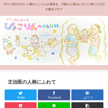
ダウン症のかわいい娘ぴょこりんの成長を、大阪から富山にヨメに来たとびび
が綴るブログ
主治医の人柄にふれて
Twitter
Facebook
はてブ