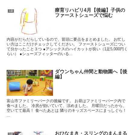
療育リハビリ4月【後編】子供の
1歳
ファーストシューズで悩む
内容がだらだらしているので、冒頭に要点をまとめました。 お忙し
い方はここだけチェックしてください。 ファーストシューズについ
て分かったこと３つ ●アシックスのハイカットが良い（1足5,000円く
らい） ●シューズフィッターのいる...
ダウンちゃん仲間と動物園へ【後
1歳
編】
富山市ファミリーパークの後編です。 お昼はファミリーパーク内で
食べました。 冷房が効いていて、涼めました。 月曜日だったから、
空いてて最高！ 食べたあとは 隣りのキッズスペースにまっしぐら！
...
おひなまき・スリングのまんまる
0歳