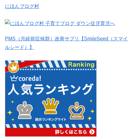
にほんブログ村
PMS（月経前症候群）改善サプリ【SmileSeed（スマイ
ルシード）】