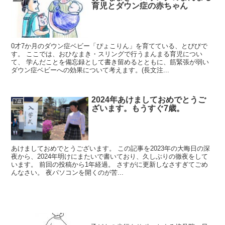
育児とダウン症の赤ちゃん
0才7か月のダウン症ベビー「ぴょこりん」を育てている、とびびで
す。 ここでは、おひなまき・スリングで行うまんまる育児につい
て、 学んだことを備忘録として書き留めるとともに、筋緊張が弱い
ダウン症ベビーへの効果について考えます。(長文注...
2024年あけましておめでとうご
7歳
ざいます。もうすぐ7歳。
あけましておめでとうございます。 この記事を2023年の大晦日の深
夜から、2024年明けにまたいで書いており、久しぶりの徹夜をして
います。 前回の投稿から1年経過。 さすがに更新しなさすぎてごめ
んなさい。 夜パソコンを開くのが苦...