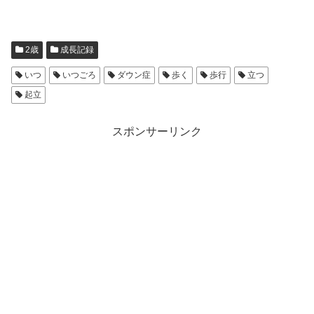
2歳
成長記録
いつ
いつごろ
ダウン症
歩く
歩行
立つ
起立
スポンサーリンク