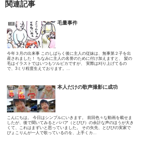
関連記事
毛量事件
1歳
今年３月の出来事 このしばらく後に主人の従妹は、無事第２子を出
産されました！ ちなみに主人の名誉のために付け加えますと、 髪の
毛はイラストではいつもツルピカですが、 実際は刈り上げてるの
で、3ミリ程度生えております。...
本人だけの歌声撮影に成功
2歳
こんにちは。 今日はシンプルにいきます。 前回色々な動画を載せま
したが、後で聞いてみるとババア（とびび）の余計な声のほうが大き
くて、これはまずいと思っていました。 その矢先、とびびの実家で
ぴょこりんが一人で歌っているのを、上手くカ...