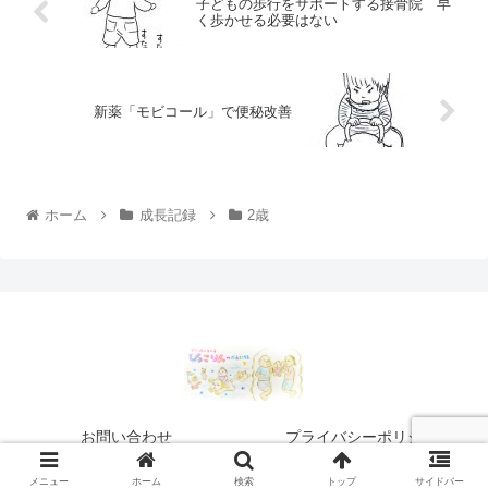
子どもの歩行をサポートする接骨院 早
く歩かせる必要はない
新薬「モビコール」で便秘改善
ホーム
成長記録
2歳
お問い合わせ
プライバシーポリシー
© 2020 ぴょこりんの成長記録.
メニュー
ホーム
検索
トップ
サイドバー