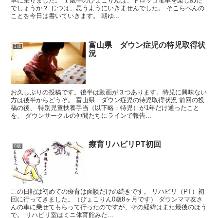
車に乗りました。 １歳半のぴょこりんは、トロッコ電車を楽しめた
でしょうか？ じつは、思うようにいきませんでした。 そこらへんの
ことを今日は書いていきます。 朝ゆ...
富山県 ダウン症児の特児取得状
2歳
況
お久しぶりの投稿です。後半は動画が３つあります。特児に興味ない
方は後半からどうぞ。 富山県 ダウン症児の特児取得状況 前回の投
稿の後、 特別児童扶養手当（以下略：特児）が1年だけ通ったこと
を、 ダウンサークルの仲間たちにラインで報告...
療育リハビリPT初回
0歳
この日記は初めての療育は面談だけの続きです。 リハビリ（PT）初
回に行ってきました。（ぴょこりん0歳8ヶ月です） ダウンママ友さ
んの車に乗せてもらって行ったのですが、その経緯はまた最後のほう
で。 リハビリ室はミニ体育館みた...