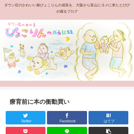
ダウン症のかわいい娘ぴょこりんの成長を、大阪から富山にヨメに来たとびび
が綴るブログ
療育前に本の衝動買い
Twitter
Facebook
はてブ