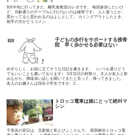
9月中旬に行ってきた、離乳食教室のレポです。 毎回参加したいけ
ど、月齢通りのテーブルに行けないのは確実です。 人と違うとか、
変わってると思われるのはよしとして。 カミングアウトしたとき、
相手の方がどうコメン...
子どもの歩行をサポートする接骨
2歳
院 早く歩かせる必要はない
めずらしく、お役に立てそうな日記を書きます。 （いつも通りどう
でもいいことも書いております） 3月31日の村祭り、主人が友人と飲
みながら、興味深い話しを聞いてきたと言って、帰ってきました。
友人のお嬢さんは現在小学生ですが、2...
トロッコ電車は娘にとって絶叫マ
1歳
シン
千里浜の翌日は、兄家族と私とぴょこりんで、 黒部峡谷トロッコ電