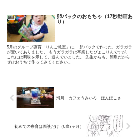
卵パックのおもちゃ（17秒動画あ
1歳
り）
5月のグループ療育「りんご教室」に、 卵パックで作った、ガラガラ
が置いてありました。 もうガラガラは卒業したぴょこりんですが、
これには興味を示して、遊んでいました。 先生からも、簡単だから
ぜひおうちで作ってみてください...
滑川 カフェうみいろ ぼんぼこさ
初めての療育は面談だけ（0歳7ヶ月）