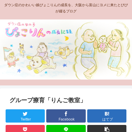
ダウン症のかわいい娘ぴょこりんの成長を、大阪から富山にヨメに来たとびび
が綴るブログ
グループ療育「りんご教室」
Twitter
Facebook
はてブ