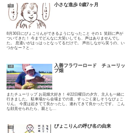
小さな進歩 0歳7ヶ月
0歳
8月30日にぴょこりんができるようになったこと その１ 笑顔に声が
ついてきた！ 今までどんなに大笑いしても、声はありませんでし
た。 息遣いがはっはっとなってるだけで。 声出しながら笑うの、い
つかなー？と...
入善フラワーロード チューリッ
1歳
プ畑
またチューリップ お花畑大好き！ 4/22日曜日の夕方、主人も一緒に
行きました。 駐車場から会場までの道、すっごく楽しそうなぴょこ
りん。 今度は起きてて良かったし、連れてきて良かったです。 こん
な顔見せられたら、親とし...
ぴょこりんの呼び名の由来
0歳