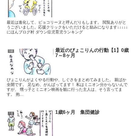
最近は進化して、ピョコリーヌと呼んだりもします。 閲覧ありがと
うございました。応援クリックをいただけると励みになります↓↓↓↓↓
にほんブログ村 ダウン症児育児ランキング
最近のぴょこりんの行動【1】0歳
0歳
7～8ヶ月
ぴょこりんがよくやる行動や、しぐさをまとめてみました。 親ばか
全開です。 足なめ、がんばってます！ 私はミニオン分からないんで
すが、 甥っ子とミニオン映画を観に行った主人は、そう言ってま
す。 抱...
1歳6ヶ月 集団健診
1歳