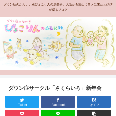
ダウン症のかわいい娘ぴょこりんの成長を、大阪から富山にヨメに来たとびび
が綴るブログ
ダウン症サークル「さくらいろ」新年会
Twitter
Facebook
はてブ