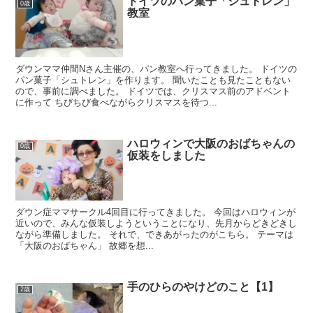
ドイツのパン菓子「シュトレン」
0歳
教室
ダウンママ仲間Nさん主催の、パン教室へ行ってきました。 ドイツの
パン菓子「シュトレン」を作ります。 聞いたことも見たこともない
ので、事前に調べました。 ドイツでは、クリスマス前のアドベント
に作って ちびちび食べながらクリスマスを待つ...
ハロウィンで大阪のおばちゃんの
0歳
仮装をしました
ダウン症ママサークル4回目に行ってきました。 今回はハロウィンが
近いので、みんな仮装しようということになり、先月からどきどきし
ながら準備しました。 それで、できあがったのがこちら。 テーマは
「大阪のおばちゃん」 故郷を想...
手のひらのやけどのこと【1】
2歳