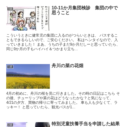
10-11か月集団検診 集団の中で
0歳
思うこと
こういうときに健常児の集団に入るのがつらいときは、 パスするこ
ともできるらしいので、ご安心ください。 私はヘンタイなので、入
っていきました！ まあ、うちの子まだ9か月だしーと思っていたら、
同じ9か月の子もハイハイ＆つかまり立ち...
舟川の菜の花畑
1歳
4月の初めに、舟川の桜を見に行きました。その時の日記はこちら そ
の後、チューリップや菜の花はどうなったかな？と気になって、
4/21の夕方、買物の帰りに寄ってみました。 車も人も少なくて、ラ
ッキー！ と思っていたら、観光バスが1...
特別児童扶養手当を申請した結果
2歳