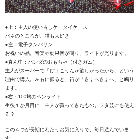
●上：主人の使い古しケータイケース
バネのところが、猫も大好き！
●左：電子タンバリン
お祝いの品。音楽や効果音が鳴り、ライトが光ります。
●真ん中：パンダのおもちゃ（付きガム）
主人がスーパーで「ぴょこりんが欲しがったから」という
理由で購入。左右に振ると、笛が「きょへきょへ」と鳴り
ます。
●右：100均のペンライト
生後１か月目に、主人が買ってきたもの。ヲタ芸にも使え
る？
この４つが長期にわたりお気に入りで、毎日遊んでいま
す。