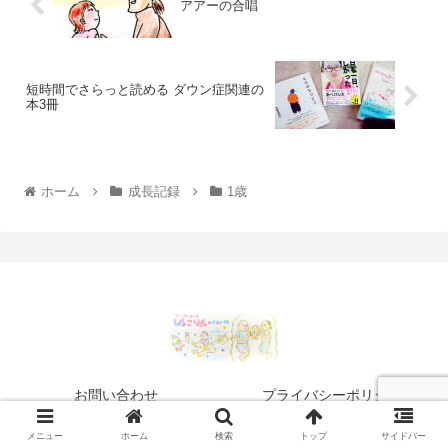
アアーの合唱
短時間でさらっと読める ダウン症関連の
本3冊
ホーム
成長記録
1歳
お問い合わせ
プライバシーポリシー
© 2020 ぴょこりんの成長記録.
メニュー
ホーム
検索
トップ
サイドバー