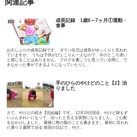
関連記事
成長記録 1歳6～7ヶ月①運動・
1歳
食事
お久しぶりの成長記録です。 ダウン症児は成長がゆっくりと言われ
ていますが、 うちは子供がぴょこりん一人なので、今のところ遅い
と感じることはありません。 ブログを書こうと思っている間に、で
きなかった事ができるようになっていたりし...
手のひらのやけどのこと【2】治
2歳
りました
さて、やけどの続き【完結編】です。 12月15日現在、やけど跡もず
いぶんきれいになって、治ったと言える状態になりました。 ご心配
をおかけしました。 最後に熊の脂のことも書きます。 最初に言われ
た通り２週間で治る 前回の日記で、やけ...